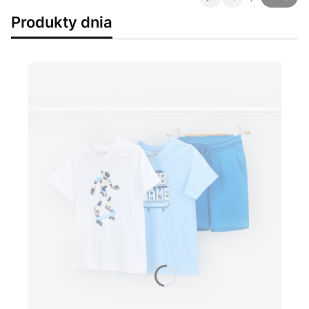
Slajd
z
Produkty dnia