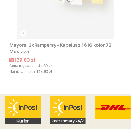
Mayoral 2xRampersy+Kapelusz 1616 kolor 72
Mostaza
Cena promocyjna
129,60 zł
Cena regularna:
144,60 zł
Najniższa cena:
144,60 zł