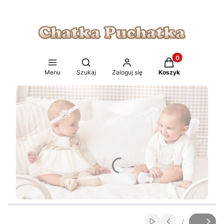
Produkty w koszy
Otwórz wyszukiwarkę
Menu
Szukaj
Zaloguj się
Koszyk
/
Włącz automatyczne