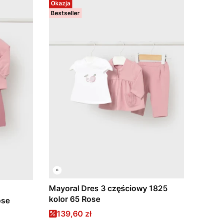
Okazja
Bestseller
Mayoral Dres 3 częściowy 1825
kolor 65 Rose
ose
Cena promocyjna
139,60 zł