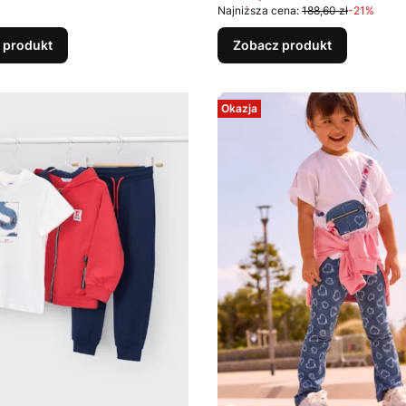
Najniższa cena:
188,60 zł
-21%
 produkt
Zobacz produkt
Okazja