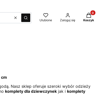
Produkty w kos
Wyczyść
Szukaj
Ulubione
Zaloguj się
Koszyk
8 cm
odą. Nasz sklep oferuje szeroki wybór odzieży
wno
komplety dla dziewczynek
jak i
komplety