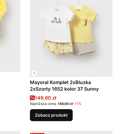
Mayoral Komplet 2xBluzka
2xSzorty 1652 kolor 37 Sunny
Cena promocyjna
149,60 zł
Najniższa cena:
168,60 zł
-11%
Zobacz produkt