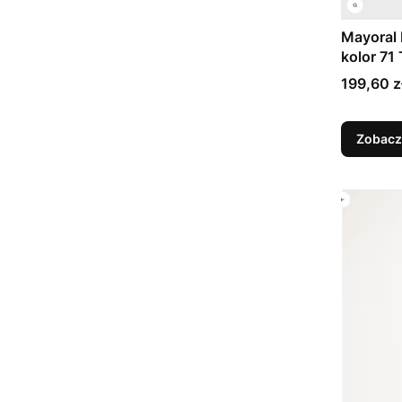
Mayoral 
kolor 71
Cena
199,60 z
Zobacz