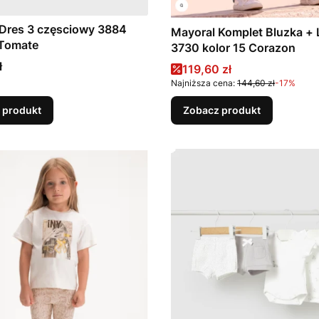
Dres 3 częsciowy 3884
Mayoral Komplet Bluzka + 
 Tomate
3730 kolor 15 Corazon
ł
Cena promocyjna
119,60 zł
Najniższa cena:
144,60 zł
-17%
 produkt
Zobacz produkt