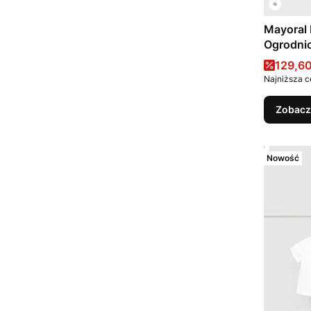
Mayoral 
Ogrodnic
Cena 
129,60
Najniższa c
Zobacz
Nowość