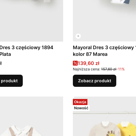
Dres 3 częściowy 1894
Mayoral Dres 3 częściowy 
Plata
kolor 87 Marea
Cena promocyjna
ł
139,60 zł
Najniższa cena:
157,60 zł
-11%
 produkt
Zobacz produkt
Okazja
Nowość