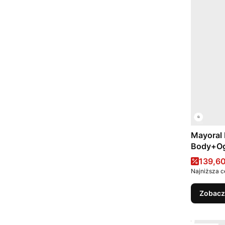
Mayoral
Body+Ogr
Topo
Cena 
139,60
Najniższa c
Zobacz