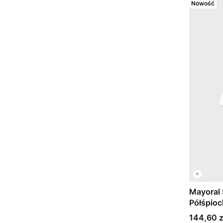
Nowość
Mayoral 
Półśpioc
Plata
Cena
144,60 z