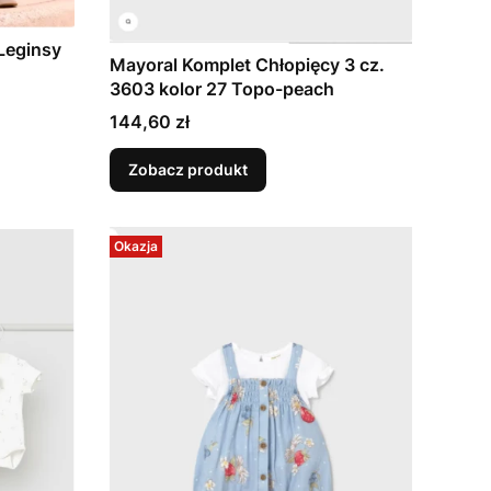
Leginsy
Mayoral Komplet Chłopięcy 3 cz.
3603 kolor 27 Topo-peach
Cena
144,60 zł
Zobacz produkt
Okazja