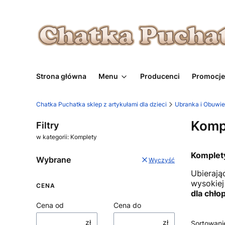
Strona główna
Menu
Producenci
Promocje
Chatka Puchatka sklep z artykułami dla dzieci
Ubranka i Obuwie
Komp
Filtry
w kategorii: Komplety
Komplety
Wybrane
Wyczyść
Ubierają
wysokiej
CENA
dla
chło
Cena od
Cena do
zł
zł
Sortowani