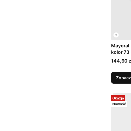
Mayoral 
kolor 73 
Cena
144,60 z
Zobacz
Okazja
Nowość