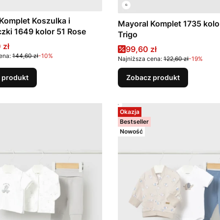
Komplet Koszulka i
Mayoral Komplet 1735 kolo
zki 1649 kolor 51 Rose
Trigo
promocyjna
 zł
Cena promocyjna
99,60 zł
ena:
144,60 zł
-10%
Najniższa cena:
122,60 zł
-19%
 produkt
Zobacz produkt
Okazja
Bestseller
Nowość