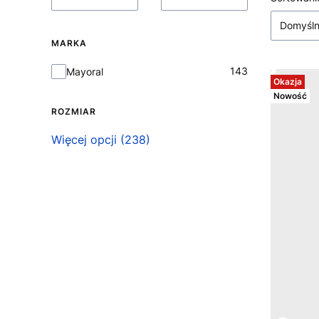
Lista
Domyśl
MARKA
Marka
143
Mayoral
Okazja
Nowość
ROZMIAR
Rozmiar
Więcej opcji (238)