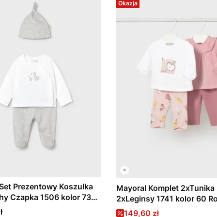
Okazja
Set Prezentowy Koszulka
Mayoral Komplet 2xTunika
hy Czapka 1506 kolor 73
2xLeginsy 1741 kolor 60 R
ł
Cena promocyjna
149,60 zł