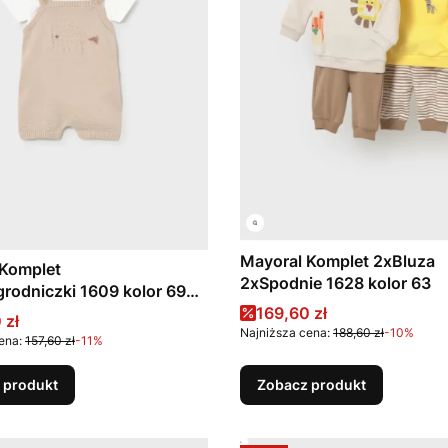
Mayoral Komplet 2xBluza
 Komplet
2xSpodnie 1628 kolor 63
odniczki 1609 kolor 69
Cena promocyjna
169,60 zł
promocyjna
 zł
Najniższa cena:
188,60 zł
-10%
ena:
157,60 zł
-11%
 produkt
Zobacz produkt