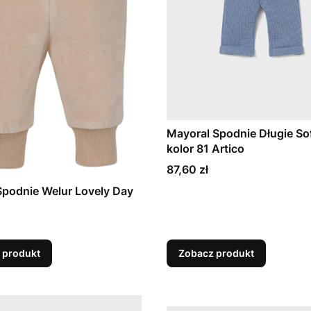
Mayoral Spodnie Długie So
kolor 81 Artico
Cena
87,60 zł
Spodnie Welur Lovely Day
 produkt
Zobacz produkt