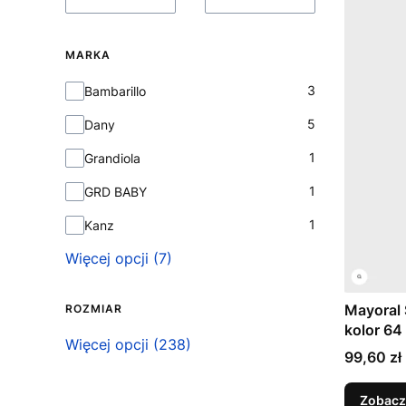
MARKA
Marka
3
Bambarillo
5
Dany
1
Grandiola
1
GRD BABY
1
Kanz
Więcej opcji (7)
Mayoral 
ROZMIAR
kolor 64
Rozmiar
Więcej opcji (238)
Cena
99,60 zł
Zobacz