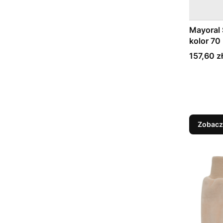
Mayoral 
kolor 70
Cena
157,60 zł
Zobacz