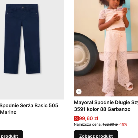
Mayoral Spodnie Długie Sz
Spodnie Serża Basic 505
3591 kolor 88 Garbanzo
 Marino
Cena promocyjna
99,60 zł
Najniższa cena:
122,60 zł
-19%
 produkt
Zobacz produkt