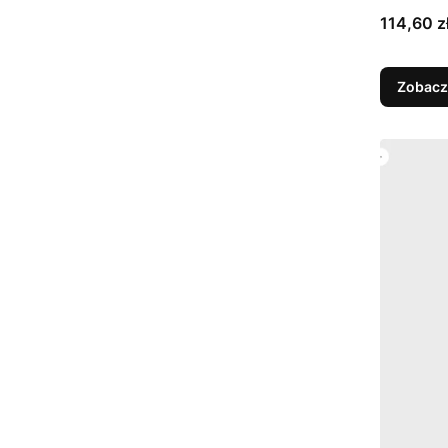
Cena
114,60 z
Zobacz