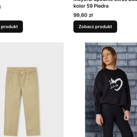
kolor 59 Piedra
ł
Cena
99,60 zł
 produkt
Zobacz produkt