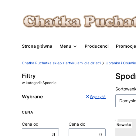
Strona główna
Menu
Producenci
Promocje
Chatka Puchatka sklep z artykułami dla dzieci
Ubranka i Obuwie
Spod
Filtry
w kategorii: Spodnie
Lista
Sortowani
Wybrane
Wyczyść
Domyśl
CENA
Cena od
Cena do
Nowość
zł
zł