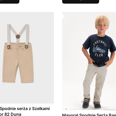
Spodnie serża z Szelkami
or 82 Duna
Mayoral Spodnie Serża Bas