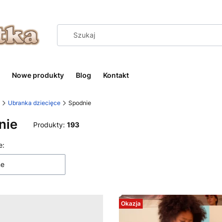
Nowe produkty
Blog
Kontakt
Ubranka dziecięce
Spodnie
nie
Produkty:
193
 produktów
e:
ne
Okazja