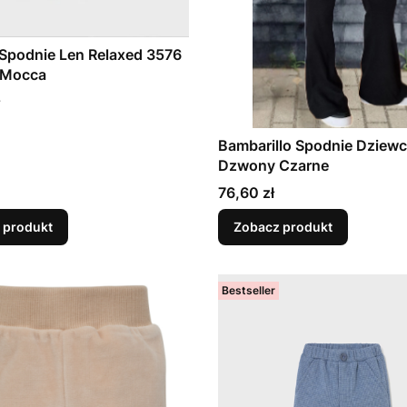
Spodnie Len Relaxed 3576
 Mocca
Bambarillo Spodnie Dziew
Dzwony Czarne
Cena
76,60 zł
 produkt
Zobacz produkt
Bestseller