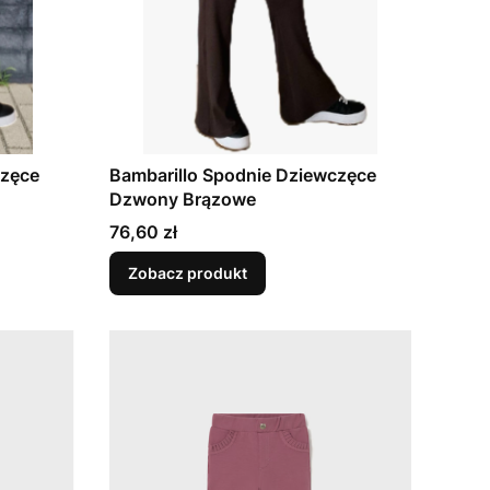
częce
Bambarillo Spodnie Dziewczęce
Dzwony Brązowe
Cena
76,60 zł
Zobacz produkt