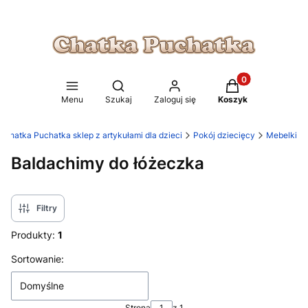
Produkty w koszy
Otwórz wyszukiwarkę
Menu
Szukaj
Zaloguj się
Koszyk
Chatka Puchatka sklep z artykułami dla dzieci
Pokój dziecięcy
Mebelki
Baldachimy do łóżeczka
Filtry
Produkty:
1
Lista produktów
Sortowanie:
Domyślne
Strona
z 1