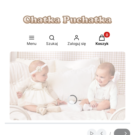
Produkty w koszy
Otwórz wyszukiwarkę
Menu
Szukaj
Zaloguj się
Koszyk
/
Włącz automatyczne