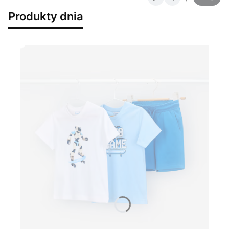
Slajd
z
Produkty dnia