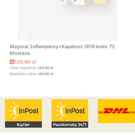
Mayoral 2xRampersy+Kapelusz 1616 kolor 72
Mostaza
Cena promocyjna
129,60 zł
Cena regularna:
144,60 zł
Najniższa cena:
144,60 zł