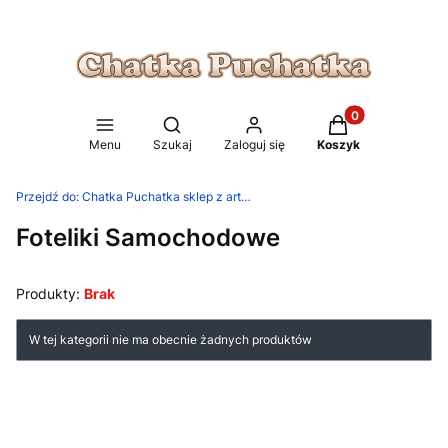
Produkty w koszy
Otwórz wyszukiwarkę
Menu
Szukaj
Zaloguj się
Koszyk
Przejdź do:
Chatka Puchatka sklep z artykułami dla dzieci
Foteliki Samochodowe
Produkty:
Brak
Lista produktów
W tej kategorii nie ma obecnie żadnych produktów