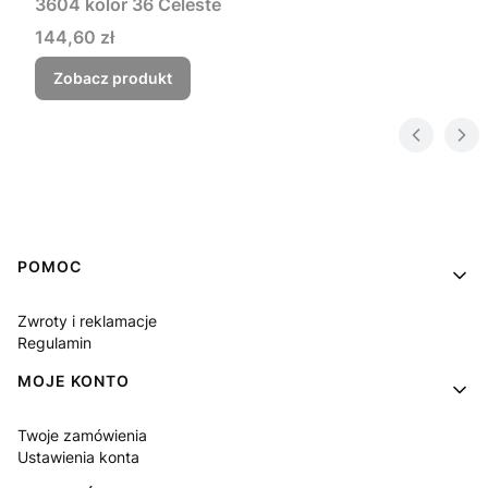
3604 kolor 36 Celeste
Cena
144,60 zł
Zobacz produkt
Linki w stopce
POMOC
Zwroty i reklamacje
Regulamin
MOJE KONTO
Twoje zamówienia
Ustawienia konta