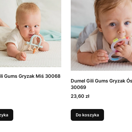
ili Gums Gryzak Miś 30068
Dumel Gili Gums Gryzak Ó
30069
Cena
23,60 zł
zyka
Do koszyka