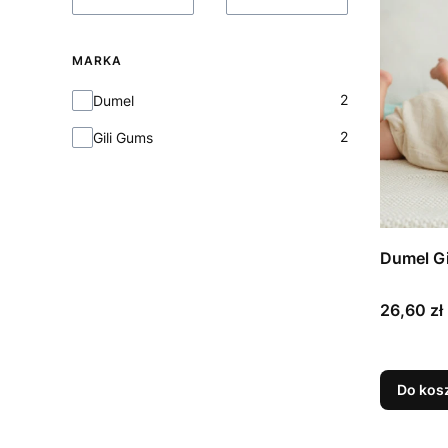
MARKA
Marka
2
Dumel
2
Gili Gums
Dumel G
Cena
26,60 zł
Do kos