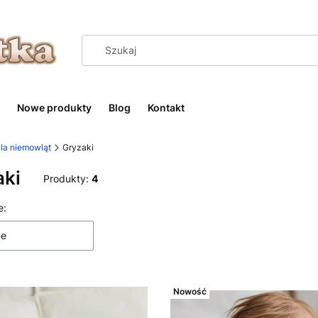
Nowe produkty
Blog
Kontakt
la niemowląt
Gryzaki
aki
Produkty:
4
 produktów
e:
ne
Nowość