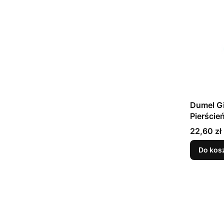
Dumel G
Pierście
Cena
22,60 zł
Do kos