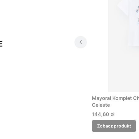
E
Mayoral Komplet Ch
Celeste
Cena
144,60 zł
Zobacz produkt