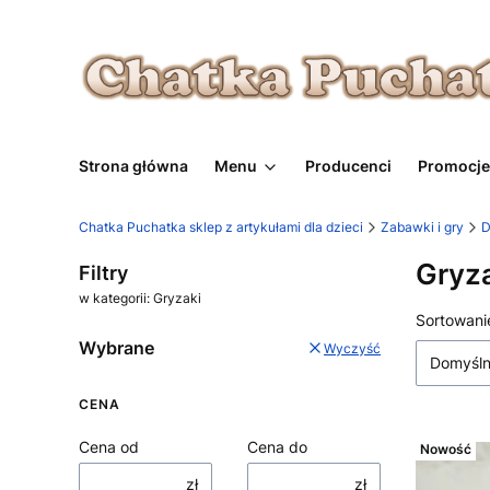
Strona główna
Menu
Producenci
Promocje
Chatka Puchatka sklep z artykułami dla dzieci
Zabawki i gry
D
Gryz
Filtry
w kategorii: Gryzaki
Lista
Sortowani
Wybrane
Wyczyść
Domyśl
CENA
Cena od
Cena do
Nowość
zł
zł