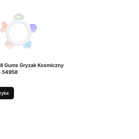
ili Gums Gryzak Kosmiczny
ń 54958
zyka