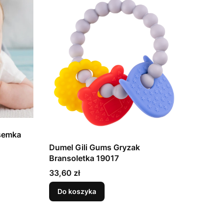
semka
Dumel Gili Gums Gryzak
Bransoletka 19017
Cena
33,60 zł
Do koszyka