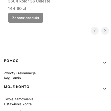
3604 kolor 36 Celeste
Cena
144,60 zł
Zobacz produkt
Linki w stopce
POMOC
Zwroty i reklamacje
Regulamin
MOJE KONTO
Twoje zamówienia
Ustawienia konta