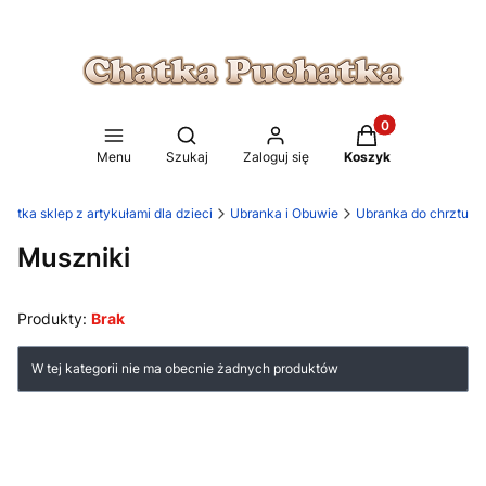
Produkty w koszy
Otwórz wyszukiwarkę
Menu
Szukaj
Zaloguj się
Koszyk
atka sklep z artykułami dla dzieci
Ubranka i Obuwie
Ubranka do chrztu
Muszniki
Produkty:
Brak
Lista produktów
W tej kategorii nie ma obecnie żadnych produktów