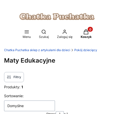
Produkty w koszy
Otwórz wyszukiwarkę
Menu
Szukaj
Zaloguj się
Koszyk
Chatka Puchatka sklep z artykułami dla dzieci
Pokój dziecięcy
Maty Edukacyjne
Filtry
Produkty:
1
Lista produktów
Sortowanie:
Domyślne
Strona
z 1