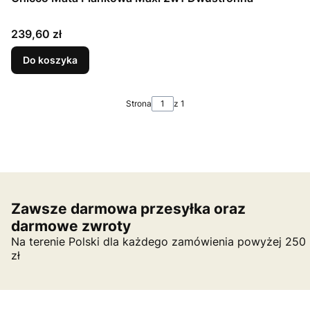
Cena
239,60 zł
Do koszyka
Strona
z 1
Zawsze darmowa przesyłka oraz
darmowe zwroty
Na terenie Polski dla każdego zamówienia powyżej 250
zł