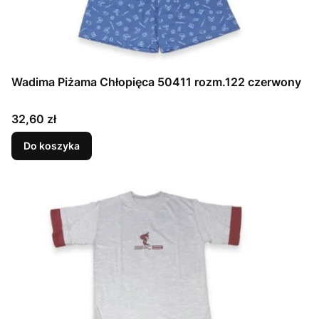
Wadima Piżama Chłopięca 50411 rozm.122 czerwony
Cena
32,60 zł
Do koszyka