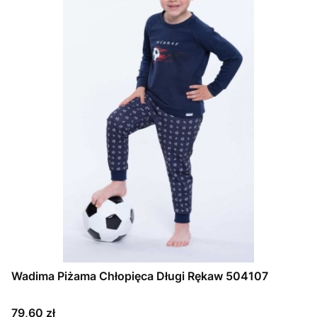
Wadima Piżama Chłopięca Długi Rękaw 504107
Cena
79,60 zł