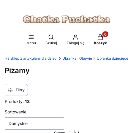
Produkty w koszy
Otwórz wyszukiwarkę
Menu
Szukaj
Zaloguj się
Koszyk
atka sklep z artykułami dla dzieci
Ubranka i Obuwie
Ubranka dziecięce
Piżamy
Filtry
Produkty:
13
Lista produktów
Sortowanie:
Domyślne
Strona
z 1