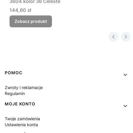
3604 kolor 36 Celeste
Cena
144,60 zł
Zobacz produkt
Linki w stopce
POMOC
Zwroty i reklamacje
Regulamin
MOJE KONTO
Twoje zamówienia
Ustawienia konta