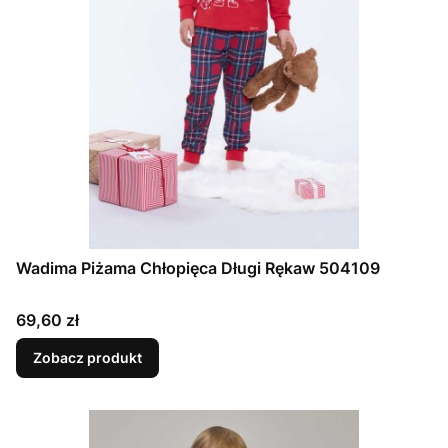
Wadima Piżama Chłopięca Długi Rękaw 504109
Cena
69,60 zł
Zobacz produkt