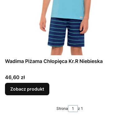
Wadima Piżama Chłopięca Kr.R Niebieska
Cena
46,60 zł
Zobacz produkt
Strona
z 1