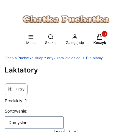
Produkty w koszy
Otwórz wyszukiwarkę
Menu
Szukaj
Zaloguj się
Koszyk
Chatka Puchatka sklep z artykułami dla dzieci
Dla Mamy
Laktatory
Filtry
Produkty:
1
Lista produktów
Sortowanie:
Domyślne
Strona
z 1