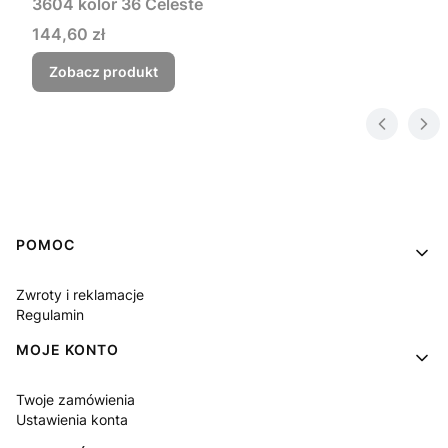
3604 kolor 36 Celeste
Cena
144,60 zł
Zobacz produkt
Linki w stopce
POMOC
Zwroty i reklamacje
Regulamin
MOJE KONTO
Twoje zamówienia
Ustawienia konta