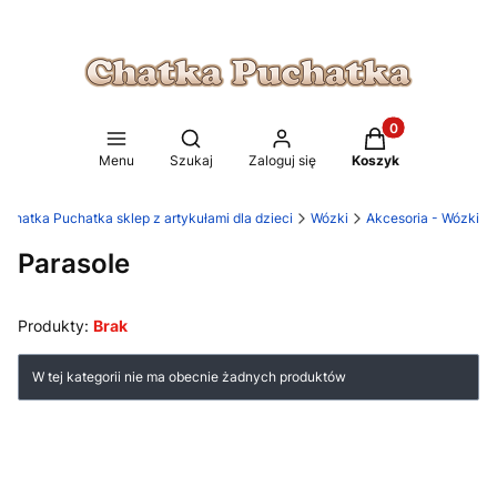
Produkty w koszy
Otwórz wyszukiwarkę
Menu
Szukaj
Zaloguj się
Koszyk
Chatka Puchatka sklep z artykułami dla dzieci
Wózki
Akcesoria - Wózki
Parasole
Produkty:
Brak
Lista produktów
W tej kategorii nie ma obecnie żadnych produktów