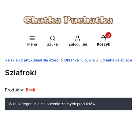
Produkty w koszy
Otwórz wyszukiwarkę
Menu
Szukaj
Zaloguj się
Koszyk
atka sklep z artykułami dla dzieci
Ubranka i Obuwie
Ubranka dziecięce
Szlafroki
Produkty:
Brak
Lista produktów
W tej kategorii nie ma obecnie żadnych produktów