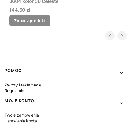
3604 kolor 36 Celeste
Cena
144,60 zł
Zobacz produkt
Linki w stopce
POMOC
Zwroty i reklamacje
Regulamin
MOJE KONTO
Twoje zamówienia
Ustawienia konta