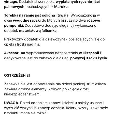
vintage
. Dodatek stworzono z
wyplatanych ręcznie liści
palmowych
pochodzących z
Maroko
.
Torebka na ramię
jest
solidna
i
trwała
. Wyposażono ją w
dwie
wygodne rączki
do których przyszyto dwa
różowe
pomponiki.
Dodatkowo dodając elegancji wykończono
dodatek
materiałową falbanką.
Praktyczny dodatek dla dziewczynek posiadających lalę do
opieki i troski nad nią.
Akcesorium
wyprodukowano bezpośrednio
w Hiszpanii
i
dedykowane jest do zabawy dla dzieci
powyżej 3 roku życia.
OSTRZEŻENIE!
Zabawka nie jest odpowiednia dla dzieci poniżej 36 miesiąca.
Zawiera drobne elementy, których połknięcie grozi
niebezpieczeństwem.
UWAGA
. Przed oddaniem zabawki dziecku należy usunąć i
wyrzucić wszystkie zabezpieczenia. Kolory, wzory, zawartość
produktu mogą się różnić.