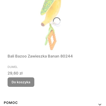
Bali Bazoo Zawieszka Banan 80244
PRODUCENT
DUMEL
Cena
29,60 zł
Do koszyka
Linki w stopce
POMOC