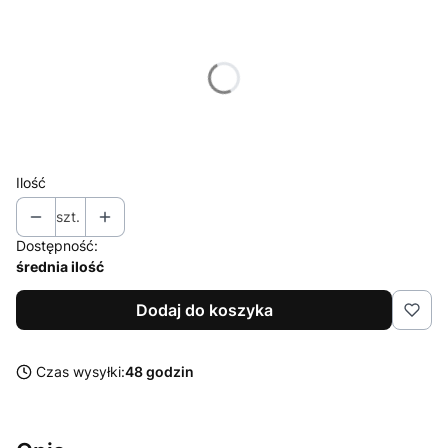
Wybierz wariant produktu:
Poszczególne warianty mogą różnić się ceną
*
Rozmiar
Wybierz
Ilość
szt.
Dostępność:
średnia ilość
Dodaj do koszyka
Czas wysyłki:
48 godzin