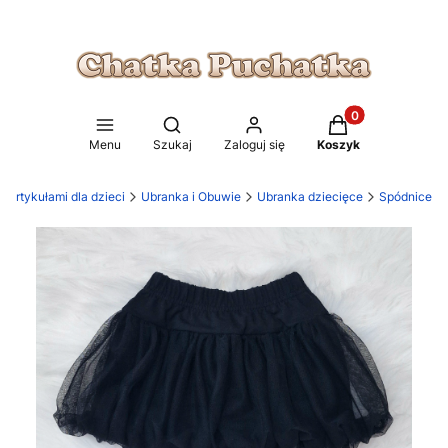
Produkty w koszy
Otwórz wyszukiwarkę
Menu
Szukaj
Zaloguj się
Koszyk
 artykułami dla dzieci
Ubranka i Obuwie
Ubranka dziecięce
Spódnice