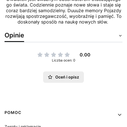
go świata. Codziennie poznaje nowe słowa i staje się
coraz bardziej samodzielny. Duuuże memory Pojazdy
rozwijają spostrzegawczość, wyobraźnię i pamięć. To
doskonały sposób na naukę nowych słów.
Opinie
0.00
Liczba ocen: 0
Oceń i opisz
Linki w stopce
POMOC
Zwroty i reklamacje