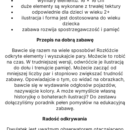
wymiary elementu: 16 x 16 cm
duże elementy są wykonane z trwałej tektury
odpowiednie dla dzieci w wieku 2+
ilustracja i forma jest dostosowana do wieku
dziecka
zabawa rozwija spostrzegawczość i pamięć
Przepis na dobrą zabawę
Bawcie się razem na wiele sposobów! Rozłóżcie
odkryte elementy i wyszukajcie pary. Możecie to robić
na czas. W trudniejszej wersji, odwróćcie je ilustracją
do dołu i trenujcie pamięć. Możecie zacząć od
mniejszej liczby par i stopniowo zwiększać trudność
zabawy. Opowiadajcie o tym, co widać na obrazkach,
bawcie się w wydawanie odgłosów pojazdów,
nazywajcie kolory. A może wymyślicie własną
historyjkę o bohaterach ilustracji? Do zestawu
dołączyliśmy poradnik pełen pomysłów na edukacyjną
zabawę.
Radość odkrywania
Dwulatek jest uważnym obserwatorem otaczającego