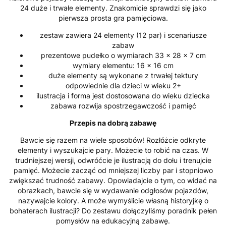
24 duże i trwałe elementy. Znakomicie sprawdzi się jako
pierwsza prosta gra pamięciowa.
zestaw zawiera 24 elementy (12 par) i scenariusze
zabaw
prezentowe pudełko o wymiarach 33 x 28 x 7 cm
wymiary elementu: 16 x 16 cm
duże elementy są wykonane z trwałej tektury
odpowiednie dla dzieci w wieku 2+
ilustracja i forma jest dostosowana do wieku dziecka
zabawa rozwija spostrzegawczość i pamięć
Przepis na dobrą zabawę
Bawcie się razem na wiele sposobów! Rozłóżcie odkryte
elementy i wyszukajcie pary. Możecie to robić na czas. W
trudniejszej wersji, odwróćcie je ilustracją do dołu i trenujcie
pamięć. Możecie zacząć od mniejszej liczby par i stopniowo
zwiększać trudność zabawy. Opowiadajcie o tym, co widać na
obrazkach, bawcie się w wydawanie odgłosów pojazdów,
nazywajcie kolory. A może wymyślicie własną historyjkę o
bohaterach ilustracji? Do zestawu dołączyliśmy poradnik pełen
pomysłów na edukacyjną zabawę.