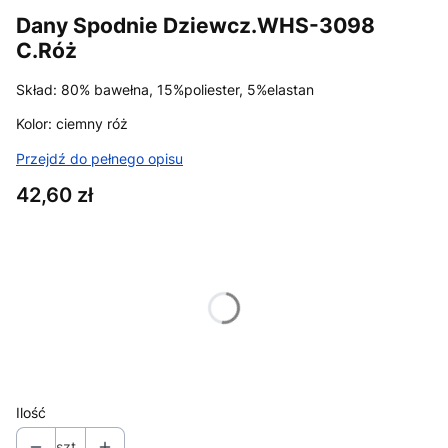
Dany Spodnie Dziewcz.WHS-3098
C.Róż
Skład: 80% bawełna, 15%poliester, 5%elastan
Kolor: ciemny róż
Przejdź do pełnego opisu
Cena
42,60 zł
Wybierz wariant produktu:
Poszczególne warianty mogą różnić się ceną
*
Rozmiar
Wybierz
Ilość
szt.