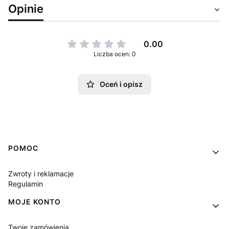
Opinie
0.00
Liczba ocen: 0
Oceń i opisz
Linki w stopce
POMOC
Zwroty i reklamacje
Regulamin
MOJE KONTO
Twoje zamówienia