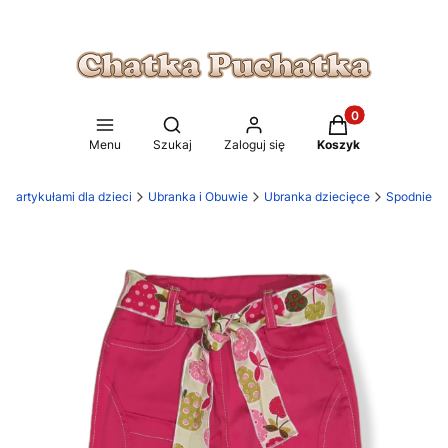
Produkty w koszy
Otwórz wyszukiwarkę
Menu
Szukaj
Zaloguj się
Koszyk
z artykułami dla dzieci
Ubranka i Obuwie
Ubranka dziecięce
Spodnie