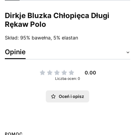
Dirkje Bluzka Chłopięca Długi
Rękaw Polo
Skład: 95% bawełna, 5% elastan
Opinie
0.00
Liczba ocen: 0
Oceń i opisz
Linki w stopce
POMOC