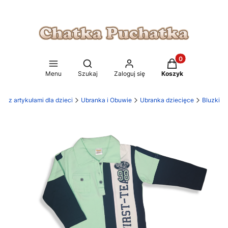
Produkty w koszy
Otwórz wyszukiwarkę
Menu
Szukaj
Zaloguj się
Koszyk
p z artykułami dla dzieci
Ubranka i Obuwie
Ubranka dziecięce
Bluzki