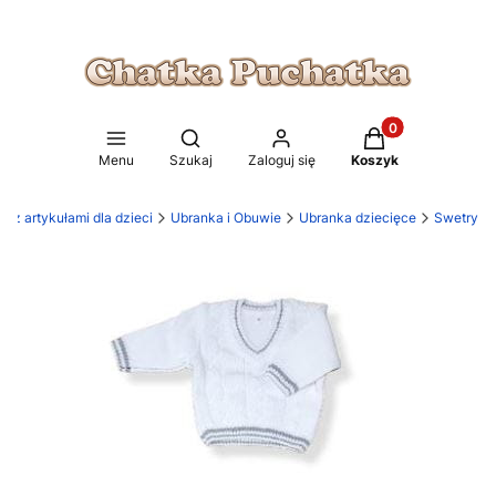
Produkty w koszy
Otwórz wyszukiwarkę
Menu
Szukaj
Zaloguj się
Koszyk
 z artykułami dla dzieci
Ubranka i Obuwie
Ubranka dziecięce
Swetry