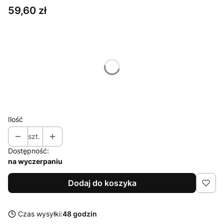
Cena
59,60 zł
Wybierz wariant produktu:
Poszczególne warianty mogą różnić się ceną
*
Rozmiar
Wybierz
Ilość
szt.
Dostępność:
na wyczerpaniu
Dodaj do koszyka
Czas wysyłki:
48 godzin