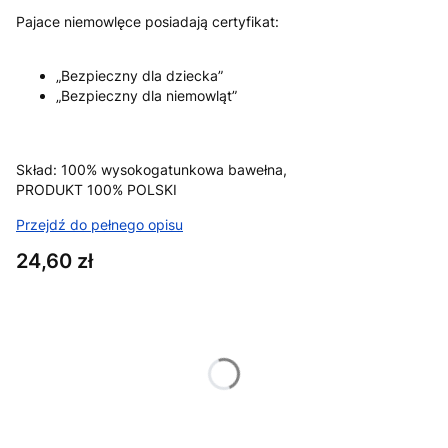
Pajace niemowlęce posiadają certyfikat:
„Bezpieczny dla dziecka”
„Bezpieczny dla niemowląt”
Skład: 100% wysokogatunkowa bawełna,
PRODUKT 100% POLSKI
Przejdź do pełnego opisu
Cena
24,60 zł
Wybierz wariant produktu:
Poszczególne warianty mogą różnić się ceną
*
Rozmiar
Wybierz