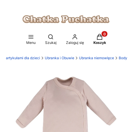
Produkty w koszy
Otwórz wyszukiwarkę
Menu
Szukaj
Zaloguj się
Koszyk
 z artykułami dla dzieci
Ubranka i Obuwie
Ubranka niemowlęce
Body