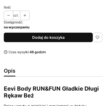
Ilość
szt.
Dostępność:
na wyczerpaniu
Dodaj do koszyka
Czas wysyłki:
48 godzin
Opis
Eevi Body RUN&FUN Gładkie Długi
Rękaw Beż
Pajac uszyty z miękkiej i przyjemnej w dotyku