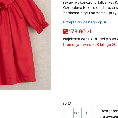
rękaw wykończony falbanką. Koł
Ozdobiona kokardkami z czerw
Zapinana z tyłu na zamek przyk
Przejdź do pełnego opisu
179,60 zł
Najniższa cena z 30 dni przed 
Promocja trwa do 28 lutego 20
Wybierz wariant produktu:
Poszczególne warianty mogą ró
*
Rozmiar
Wybierz
Ilość
Dostępno
szt.
na wycze