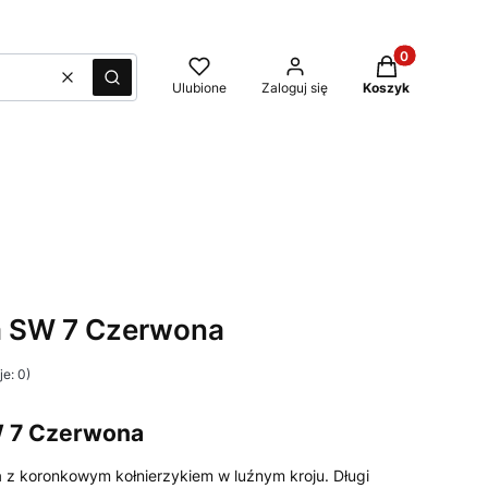
Produkty w kos
Wyczyść
Szukaj
Ulubione
Zaloguj się
Koszyk
a SW 7 Czerwona
e: 0)
W 7 Czerwona
 z koronkowym kołnierzykiem w luźnym kroju. Długi