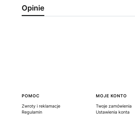
Opinie
Linki w stopce
POMOC
MOJE KONTO
Zwroty i reklamacje
Twoje zamówienia
Regulamin
Ustawienia konta