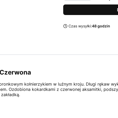
Czas wysyłki:
48 godzin
 Czerwona
oronkowym kołnierzykiem w luźnym kroju. Długi rękaw wyk
ftem. Ozdobiona kokardkami z czerwonej aksamitki, podsz
 zakładką.