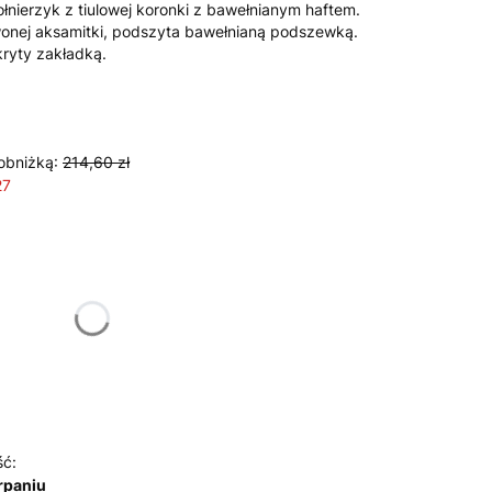
nierzyk z tiulowej koronki z bawełnianym haftem.
onej aksamitki, podszyta bawełnianą podszewką.
ryty zakładką.
obniżką:
214,60 zł
27
żnić się ceną
ść:
rpaniu