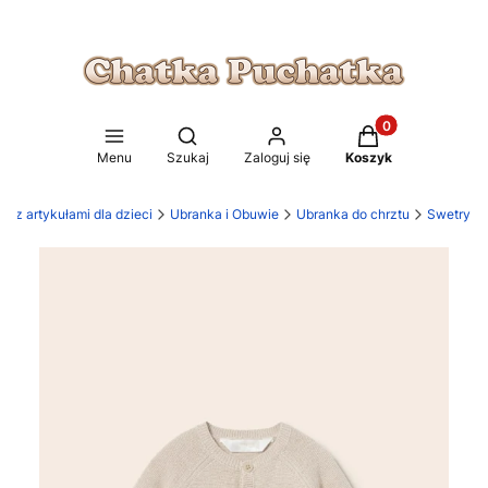
Produkty w koszy
Otwórz wyszukiwarkę
Menu
Szukaj
Zaloguj się
Koszyk
p z artykułami dla dzieci
Ubranka i Obuwie
Ubranka do chrztu
Swetry