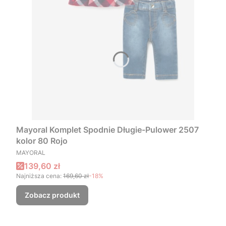
Mayoral Komplet Spodnie Długie-Pulower 2507
kolor 80 Rojo
PRODUCENT
MAYORAL
Cena promocyjna
139,60 zł
Najniższa cena:
169,60 zł
-18%
Zobacz produkt