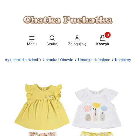
Produkty w koszy
Otwórz wyszukiwarkę
Menu
Szukaj
Zaloguj się
Koszyk
 artykułami dla dzieci
Ubranka i Obuwie
Ubranka dziecięce
Komplety