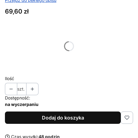
Przejdź do pełnego opisu
Cena
69,60 zł
Wybierz wariant produktu:
Poszczególne warianty mogą różnić się ceną
*
Rozmiar
Wybierz
Ilość
szt.
Dostępność:
na wyczerpaniu
Dodaj do koszyka
Czas wysyłki:
48 godzin