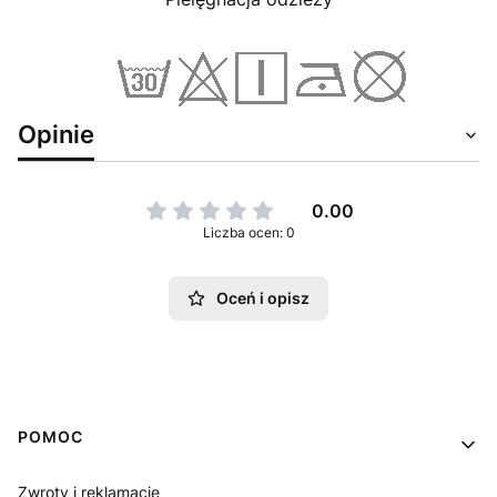
Opinie
0.00
Liczba ocen: 0
Oceń i opisz
Linki w stopce
POMOC
Zwroty i reklamacje