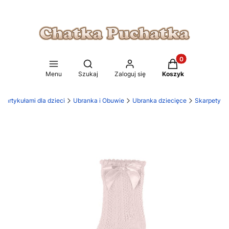
Produkty w koszy
Otwórz wyszukiwarkę
Menu
Szukaj
Zaloguj się
Koszyk
 artykułami dla dzieci
Ubranka i Obuwie
Ubranka dziecięce
Skarpety