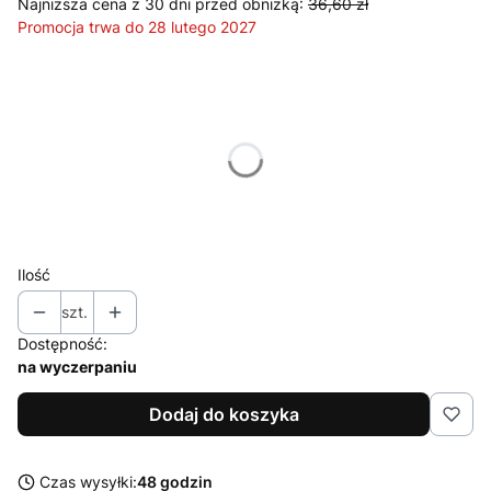
Najniższa cena z 30 dni przed obniżką:
36,60 zł
Promocja trwa do 28 lutego 2027
Wybierz wariant produktu:
Poszczególne warianty mogą różnić się ceną
*
Wiek dziecka
Wybierz
Ilość
szt.
Dostępność:
na wyczerpaniu
Dodaj do koszyka
Czas wysyłki:
48 godzin