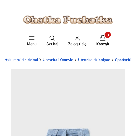
Produkty w koszy
Otwórz wyszukiwarkę
Menu
Szukaj
Zaloguj się
Koszyk
 artykułami dla dzieci
Ubranka i Obuwie
Ubranka dziecięce
Spodenki