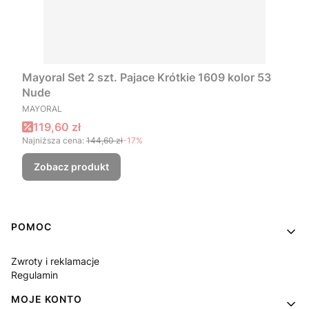
Mayoral Set 2 szt. Pajace Krótkie 1609 kolor 53
Nude
PRODUCENT
MAYORAL
Cena promocyjna
119,60 zł
Najniższa cena:
144,60 zł
-17%
Zobacz produkt
Linki w stopce
POMOC
Zwroty i reklamacje
Regulamin
MOJE KONTO