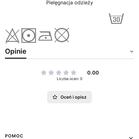
Pielęgnacja odzieży
Opinie
0.00
Liczba ocen: 0
Oceń i opisz
Linki w stopce
POMOC