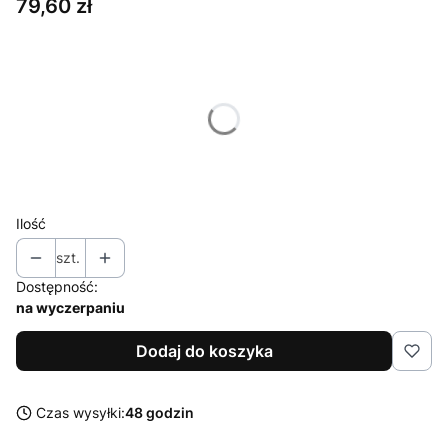
Cena
79,60 zł
Wybierz wariant produktu:
Poszczególne warianty mogą różnić się ceną
*
Rozmiar
Wybierz
Ilość
szt.
Dostępność:
na wyczerpaniu
Dodaj do koszyka
Czas wysyłki:
48 godzin