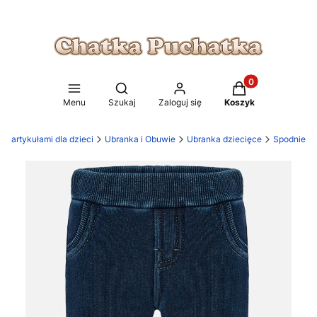
Produkty w koszy
Otwórz wyszukiwarkę
Menu
Szukaj
Zaloguj się
Koszyk
z artykułami dla dzieci
Ubranka i Obuwie
Ubranka dziecięce
Spodnie