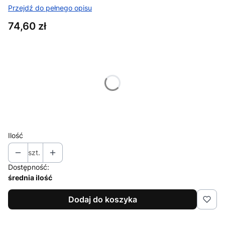
Przejdź do pełnego opisu
Cena
74,60 zł
Wybierz wariant produktu:
Poszczególne warianty mogą różnić się ceną
*
Rozmiar
Wybierz
Ilość
szt.
Dostępność:
średnia ilość
Dodaj do koszyka