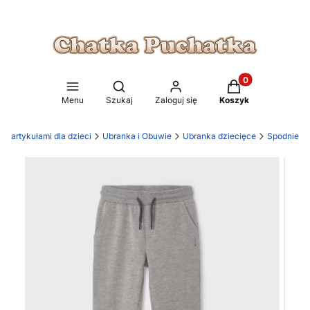
Produkty w koszy
Otwórz wyszukiwarkę
Menu
Szukaj
Zaloguj się
Koszyk
z artykułami dla dzieci
Ubranka i Obuwie
Ubranka dziecięce
Spodnie