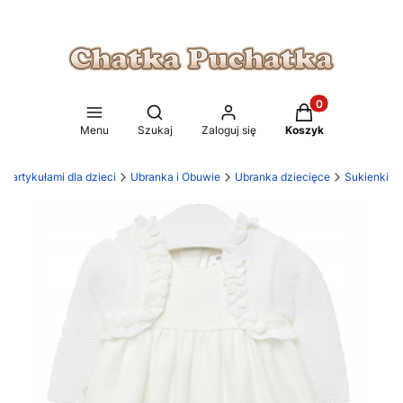
Produkty w koszy
Otwórz wyszukiwarkę
Menu
Szukaj
Zaloguj się
Koszyk
z artykułami dla dzieci
Ubranka i Obuwie
Ubranka dziecięce
Sukienki