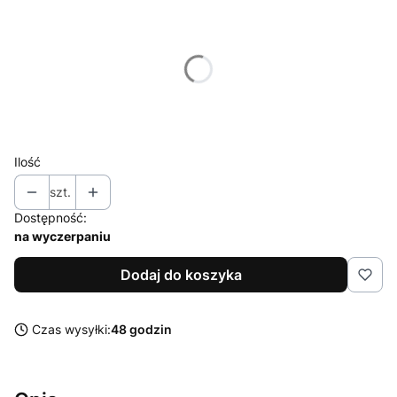
Wybierz wariant produktu:
Poszczególne warianty mogą różnić się ceną
*
Rozmiar
Wybierz
Ilość
szt.
Dostępność:
na wyczerpaniu
Dodaj do koszyka
Czas wysyłki:
48 godzin