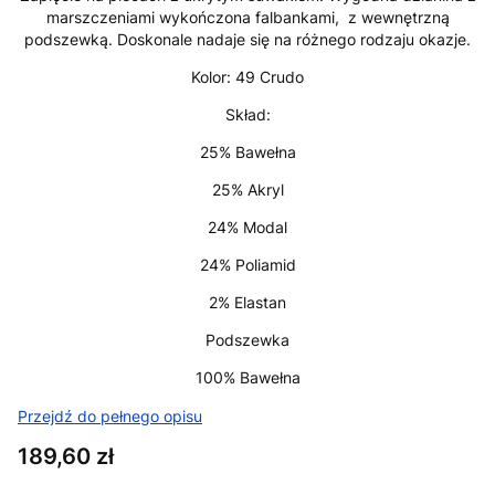
marszczeniami wykończona falbankami, z wewnętrzną
podszewką. Doskonale nadaje się na różnego rodzaju okazje.
Kolor: 49 Crudo
Skład:
25% Bawełna
25% Akryl
24% Modal
24% Poliamid
2% Elastan
Podszewka
100% Bawełna
Przejdź do pełnego opisu
Cena
189,60 zł