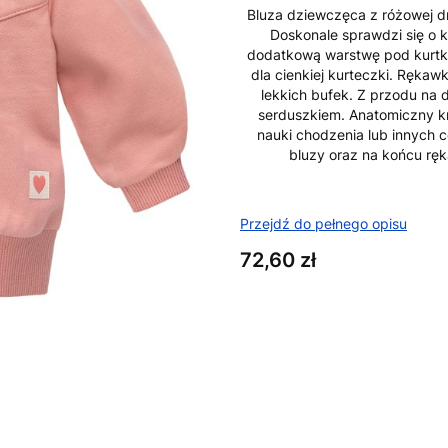
Bluza dziewczęca z różowej d
Doskonale sprawdzi się o k
dodatkową warstwę pod kurtkę
dla cienkiej kurteczki. Rękaw
lekkich bufek. Z przodu na 
serduszkiem. Anatomiczny k
nauki chodzenia lub innych 
bluzy oraz na końcu rę
Przejdź do pełnego opisu
Cena
72,60 zł
Wybierz wariant produktu:
Poszczególne warianty mogą ró
*
Rozmiar
Wybierz