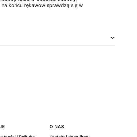
az na końcu rękawów sprawdzą się w
JE
O NAS
atności i Polityka
Kontakt i dane firmy