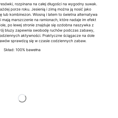
resówki, rozpinana na całej długości na wygodny suwak.
ażdej porze roku. Jesienią i zimą można ją nosić jako
 lub kombinezon. Wiosną i latem to świetna alternatywa
ki mają marszczenie na ramionach, które nadaje im efekt
dole, po lewej stronie znajduje się ozdobna naszywka z
rój bluzy zapewnia swobodę ruchów podczas zabawy,
codziennych aktywności. Praktyczne ściągacze na dole
kawów sprawdzą się w czasie codziennych zabaw.
Skład: 100% bawełna
żnić się ceną