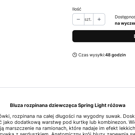
Ilość
Dostępno
szt.
na wycze
Czas wysyłki:
48 godzin
Bluza rozpinana dziewczęca Spring Light różowa
wki, rozpinana na całej długości na wygodny suwak. Dosk
sić jako dodatkową warstwę pod kurtkę lub kombinezon. Wio
ają marszczenie na ramionach, które nadaje im efekt lekkich
aszywka z serduszkiem. Anatomiczny krój bluzy zapewnia