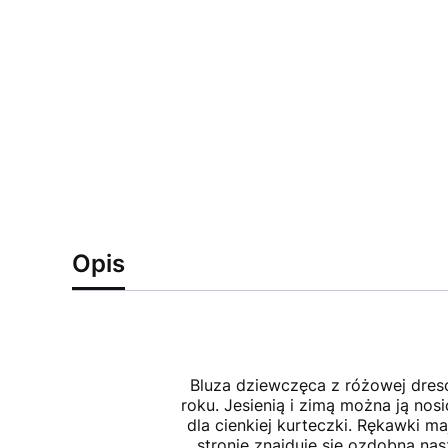
Opis
Bluza dziewczęca z różowej dresó
roku. Jesienią i zimą można ją no
dla cienkiej kurteczki. Rękawki m
stronie znajduje się ozdobna n