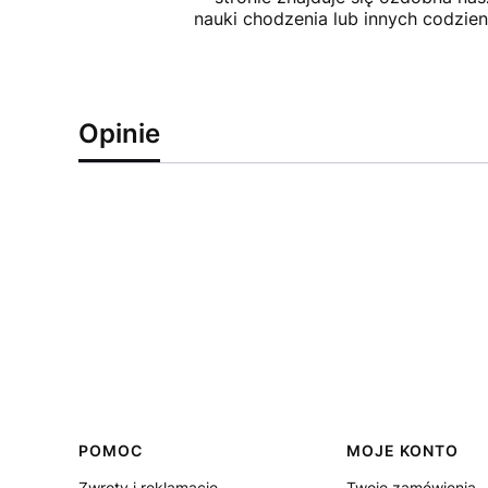
nauki chodzenia lub innych codzie
Opinie
Linki w stopce
POMOC
MOJE KONTO
Zwroty i reklamacje
Twoje zamówienia