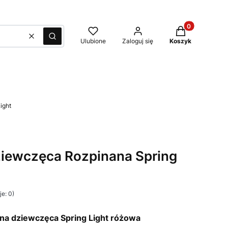
Produkty w kos
Wyczyść
Szukaj
Ulubione
Zaloguj się
Koszyk
ight
ziewczęca Rozpinana Spring
e: 0)
ana dziewczęca Spring Light różowa