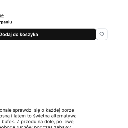
ść:
rpaniu
Dodaj do koszyka
onale sprawdzi się o każdej porze
sną i latem to świetna alternatywa
 bufek. Z przodu na dole, po lewej
 swobodę ruchów podczas zabawy,