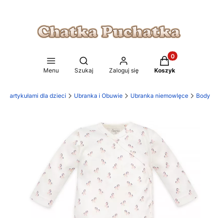
Produkty w koszy
Otwórz wyszukiwarkę
Menu
Szukaj
Zaloguj się
Koszyk
 z artykułami dla dzieci
Ubranka i Obuwie
Ubranka niemowlęce
Body