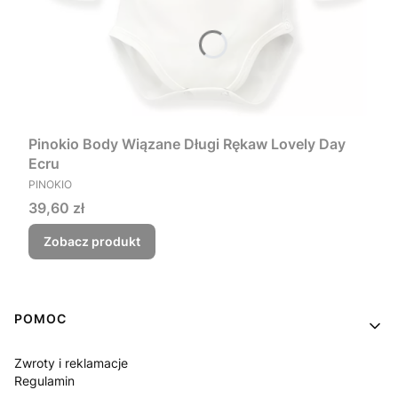
Pinokio Body Wiązane Długi Rękaw Lovely Day
Ecru
PRODUCENT
PINOKIO
Cena
39,60 zł
Zobacz produkt
Linki w stopce
POMOC
Zwroty i reklamacje
Regulamin