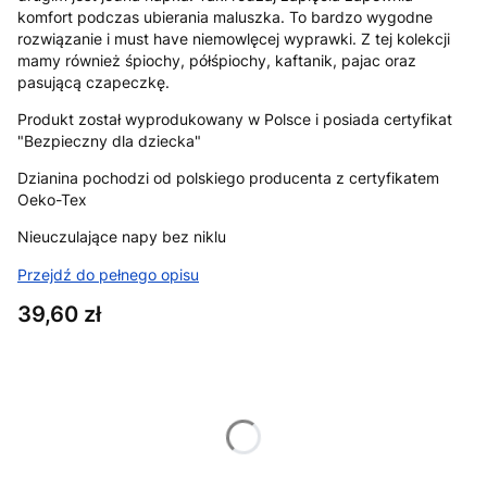
komfort podczas ubierania maluszka. To bardzo wygodne
rozwiązanie i must have niemowlęcej wyprawki. Z tej kolekcji
mamy również śpiochy, półśpiochy, kaftanik, pajac oraz
pasującą czapeczkę.
Produkt został wyprodukowany w Polsce i posiada certyfikat
"Bezpieczny dla dziecka"
Dzianina pochodzi od polskiego producenta z certyfikatem
Oeko-Tex
Nieuczulające napy bez niklu
Przejdź do pełnego opisu
Cena
39,60 zł
Wybierz wariant produktu:
Poszczególne warianty mogą różnić się ceną
*
Rozmiar