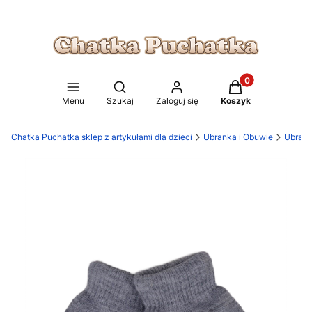
Produkty w koszy
Otwórz wyszukiwarkę
Menu
Szukaj
Zaloguj się
Koszyk
Chatka Puchatka sklep z artykułami dla dzieci
Ubranka i Obuwie
Ubrank