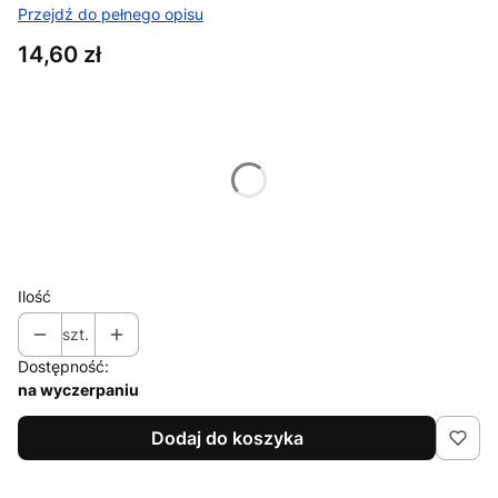
Przejdź do pełnego opisu
Cena
14,60 zł
Wybierz wariant produktu:
Poszczególne warianty mogą różnić się ceną
*
Rozmiar
Wybierz
Ilość
szt.
Dostępność:
na wyczerpaniu
Dodaj do koszyka